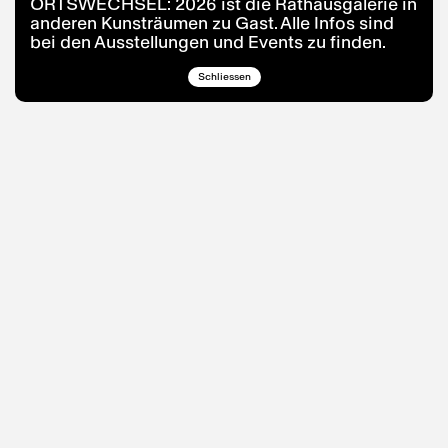
ORTSWECHSEL: 2026 ist die Rathausgalerie in
anderen Kunsträumen zu Gast. Alle Infos sind
bei den Ausstellungen und Events zu finden.
Schliessen
Information über die
Erhebung
personenbezogener
Daten
Im Folgenden informieren wir über die Erhebung
personenbezogener Daten bei Nutzung unserer
Website. Personenbezogene Daten sind alle Daten,
die auf Sie persönlich beziehbar sind, z.B. Name,